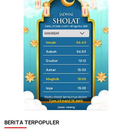
Sabtu, 23 Safar 1448 H / 08 Agustus 2026
Imsak
04:43
Subuh
04:53
Dzuhur
12:12
Ashar
15:32
Maghrib
18:09
Isya
19:20
Waktu sholat berikutnya dalam:
3 jam 49 menit 36 detik
Sumber: Kemenag
BERITA TERPOPULER