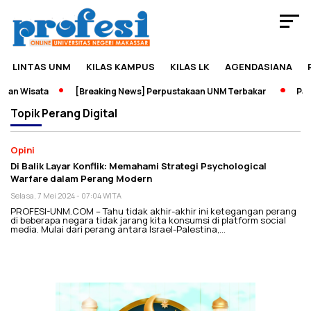
LINTAS UNM
KILAS KAMPUS
KILAS LK
AGENDASIANA
dan Wisata
[Breaking News] Perpustakaan UNM Terbakar
Pame
Topik
Perang Digital
Opini
Di Balik Layar Konflik: Memahami Strategi Psychological
Warfare dalam Perang Modern
Selasa, 7 Mei 2024 - 07:04 WITA
PROFESI-UNM.COM – Tahu tidak akhir-akhir ini ketegangan perang
di beberapa negara tidak jarang kita konsumsi di platform social
media. Mulai dari perang antara Israel-Palestina,…