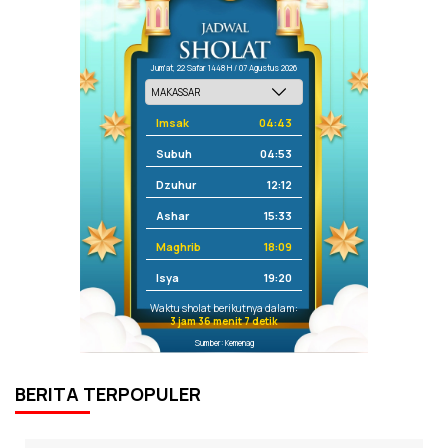
Jum'at, 22 Safar 1448 H / 07 Agustus 2026
Imsak
04:43
Subuh
04:53
Dzuhur
12:12
Ashar
15:33
Maghrib
18:09
Isya
19:20
Waktu sholat berikutnya dalam:
3 jam 36 menit 7 detik
Sumber: Kemenag
BERITA TERPOPULER