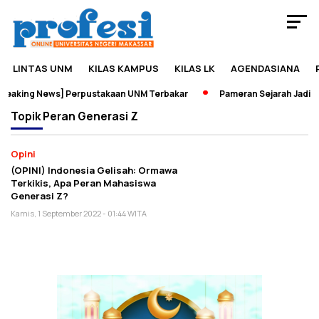
LINTAS UNM
KILAS KAMPUS
KILAS LK
AGENDASIANA
eaking News] Perpustakaan UNM Terbakar
Pameran Sejarah Jadi W
Topik
Peran Generasi Z
Opini
(OPINI) Indonesia Gelisah: Ormawa
Terkikis, Apa Peran Mahasiswa
Generasi Z?
Kamis, 1 September 2022 - 01:44 WITA