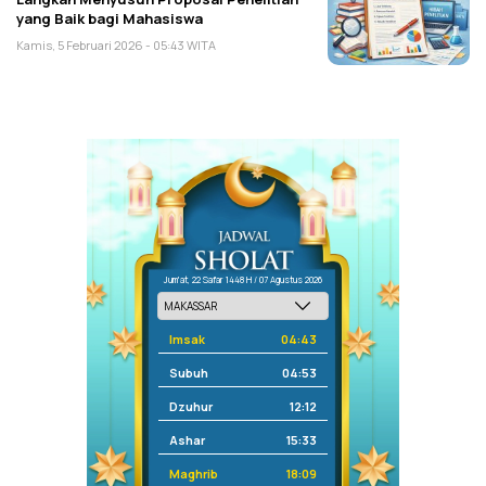
yang Baik bagi Mahasiswa
Kamis, 5 Februari 2026 - 05:43 WITA
Jum'at, 22 Safar 1448 H / 07 Agustus 2026
Imsak
04:43
Subuh
04:53
Dzuhur
12:12
Ashar
15:33
Maghrib
18:09