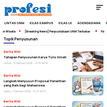
LINTAS UNM
KILAS KAMPUS
KILAS LK
AGENDASIANA
an Wisata
[Breaking News] Perpustakaan UNM Terbakar
Pamer
Topik
Penyusunan
Berita Wiki
Tahapan Penyusunan Karya Tulis Ilmiah
Jumat, 13 Februari 2026 - 01:16 WITA
Berita Wiki
Langkah Menyusun Proposal Penelitian
yang Baik bagi Mahasiswa
Sabtu, 7 Februari 2026 - 15:37 WITA
Berita Wiki
Langkah Menyusun Proposal Penelitian