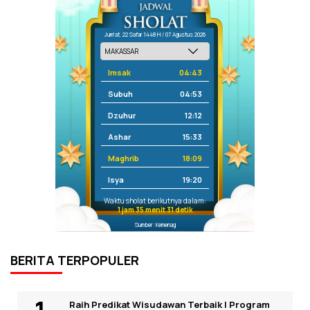
Jum'at, 22 Safar 1448 H / 07 Agustus 2026
Imsak
04:43
Subuh
04:53
Dzuhur
12:12
Ashar
15:33
Maghrib
18:09
Isya
19:20
Waktu sholat berikutnya dalam:
1 jam 35 menit 31 detik
Sumber: Kemenag
BERITA TERPOPULER
Raih Predikat Wisudawan Terbaik I Program