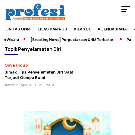
LINTAS UNM
KILAS KAMPUS
KILAS LK
AGENDASIANA
an Wisata
[Breaking News] Perpustakaan UNM Terbakar
Pamer
Topik
Penyelamatan Diri
Gaya Hidup
Simak Tips Penyelamatan Diri Saat
Terjadi Gempa Bumi
Jumat, 26 April 2019 - 14:51 WITA