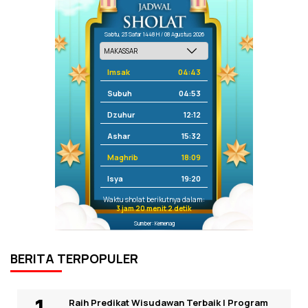
Sabtu, 23 Safar 1448 H / 08 Agustus 2026
Imsak
04:43
Subuh
04:53
Dzuhur
12:12
Ashar
15:32
Maghrib
18:09
Isya
19:20
Waktu sholat berikutnya dalam:
3 jam 20 menit 2 detik
Sumber: Kemenag
BERITA TERPOPULER
Raih Predikat Wisudawan Terbaik I Program