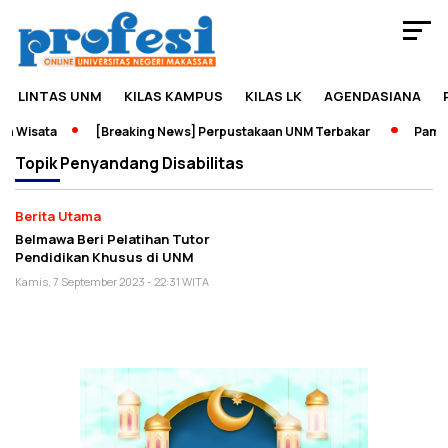
LINTAS UNM
KILAS KAMPUS
KILAS LK
AGENDASIANA
n Wisata
[Breaking News] Perpustakaan UNM Terbakar
Pamera
Topik
Penyandang Disabilitas
Berita Utama
Belmawa Beri Pelatihan Tutor
Pendidikan Khusus di UNM
Kamis, 7 September 2023 - 22:31 WITA