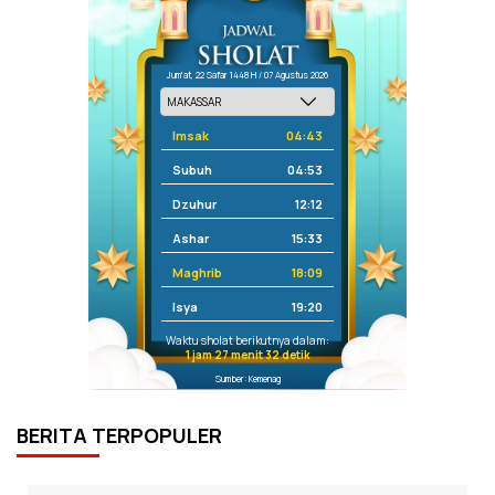
Jum'at, 22 Safar 1448 H / 07 Agustus 2026
Imsak
04:43
Subuh
04:53
Dzuhur
12:12
Ashar
15:33
Maghrib
18:09
Isya
19:20
Waktu sholat berikutnya dalam:
1 jam 27 menit 32 detik
Sumber: Kemenag
BERITA TERPOPULER