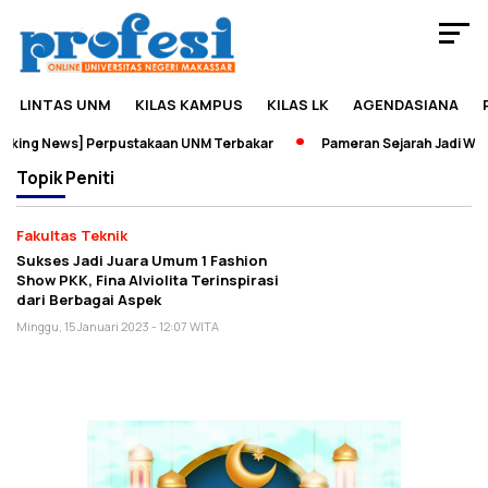
LINTAS UNM
KILAS KAMPUS
KILAS LK
AGENDASIANA
king News] Perpustakaan UNM Terbakar
Pameran Sejarah Jadi Wad
Topik
Peniti
Fakultas Teknik
Sukses Jadi Juara Umum 1 Fashion
Show PKK, Fina Alviolita Terinspirasi
dari Berbagai Aspek
Minggu, 15 Januari 2023 - 12:07 WITA