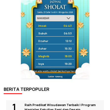
Sabtu, 23 Safar 1448 H / 08 Agustus 2026
Imsak
04:43
Subuh
04:53
Dzuhur
12:12
Ashar
15:32
Maghrib
18:09
Isya
19:20
Tidak ada waktu sholat berikutnya hari ini.
Sumber: Kemenag
BERITA TERPOPULER
Raih Predikat Wisudawan Terbaik I Program
Magister Fakultas Seni dan Desain