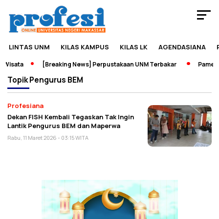
LINTAS UNM
KILAS KAMPUS
KILAS LK
AGENDASIANA
 Wisata
[Breaking News] Perpustakaan UNM Terbakar
Pameran
Topik
Pengurus BEM
Profesiana
Dekan FISH Kembali Tegaskan Tak Ingin
Lantik Pengurus BEM dan Maperwa
Rabu, 11 Maret 2026 - 03:15 WITA