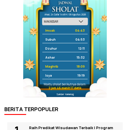
Ahad, 24 Safar 1448 H / 09 Agustus 2026
Imsak
04:43
Subuh
04:53
Dzuhur
12:11
Ashar
15:32
Maghrib
18:09
Isya
19:19
Waktu sholat berikutnya dalam:
2 jam 46 menit 17 detik
Sumber: Kemenag
BERITA TERPOPULER
Raih Predikat Wisudawan Terbaik I Program