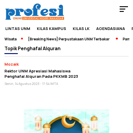
LINTAS UNM
KILAS KAMPUS
KILAS LK
AGENDASIANA
n Wisata
[Breaking News] Perpustakaan UNM Terbakar
Pamera
Topik
Penghafal Alquran
Mozaik
Rektor UNM Apresiasi Mahasiswa
Penghafal Alquran Pada PKKMB 2023
Senin, 14 Agustus 2023 - 17:54 WITA