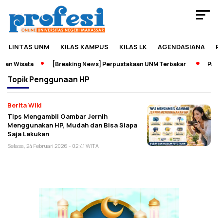
LINTAS UNM
KILAS KAMPUS
KILAS LK
AGENDASIANA
dan Wisata
[Breaking News] Perpustakaan UNM Terbakar
Pame
Topik
Penggunaan HP
Berita Wiki
Tips Mengambil Gambar Jernih
Menggunakan HP, Mudah dan Bisa Siapa
Saja Lakukan
Selasa, 24 Februari 2026 - 02:41 WITA