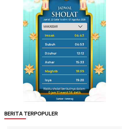
Jum'at, 22 Safar 1448 H / 07 Agustus 2026
Imsak
04:43
Subuh
04:53
Dzuhur
12:12
Ashar
15:33
Maghrib
18:09
Isya
19:20
Waktu sholat berikutnya dalam:
0 jam 51 menit 56 detik
Sumber: Kemenag
BERITA TERPOPULER