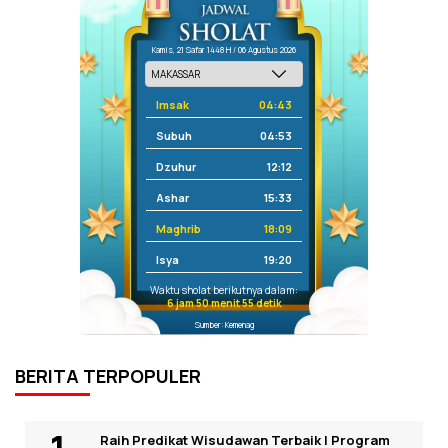
Kamis, 21 Safar 1448 H / 06 Agustus 2026
Imsak
04:43
Subuh
04:53
Dzuhur
12:12
Ashar
15:33
Maghrib
18:09
Isya
19:20
Waktu sholat berikutnya dalam:
6 jam 50 menit 55 detik
Sumber: Kemenag
BERITA TERPOPULER
Raih Predikat Wisudawan Terbaik I Program