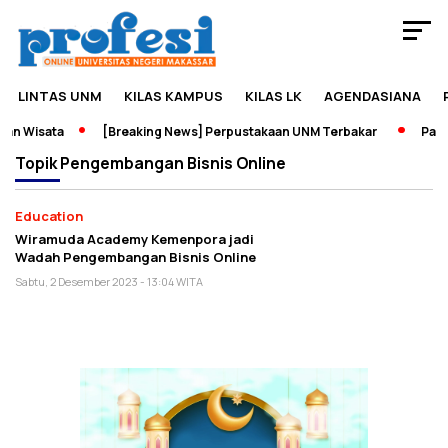
LINTAS UNM
KILAS KAMPUS
KILAS LK
AGENDASIANA
an Wisata
[Breaking News] Perpustakaan UNM Terbakar
Pamer
Topik
Pengembangan Bisnis Online
Education
Wiramuda Academy Kemenpora jadi
Wadah Pengembangan Bisnis Online
Sabtu, 2 Desember 2023 - 13:04 WITA