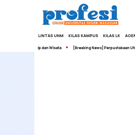
LINTAS UNM
KILAS KAMPUS
KILAS LK
AGE
ah Edupreneurship dan Wisata
[Breaking News] Perpustakaan UNM T