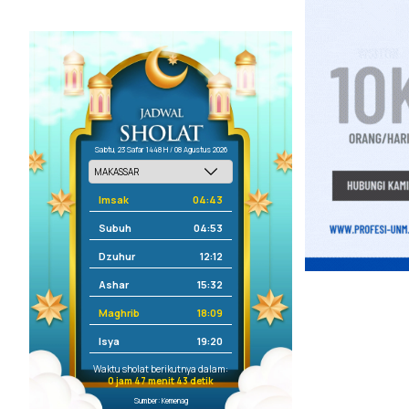
Sabtu, 23 Safar 1448 H / 08 Agustus 2026
Imsak
04:43
Subuh
04:53
Dzuhur
12:12
Ashar
15:32
Maghrib
18:09
Isya
19:20
Waktu sholat berikutnya dalam:
0 jam 47 menit 43 detik
Sumber: Kemenag