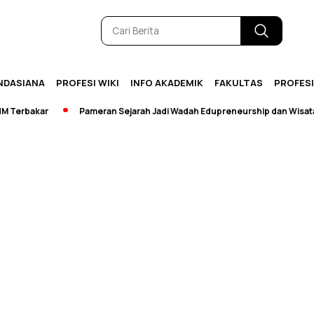
NDASIANA
PROFESI WIKI
INFO AKADEMIK
FAKULTAS
PROFES
erbakar
Pameran Sejarah Jadi Wadah Edupreneurship dan Wisata