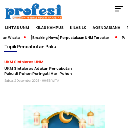
LINTAS UNM
KILAS KAMPUS
KILAS LK
AGENDASIANA
dan Wisata
[Breaking News] Perpustakaan UNM Terbakar
Pame
Topik
Pencabutan Paku
UKM Sintalaras UNM
UKM Sintalaras Adakan Pencabutan
Paku di Pohon Peringati Hari Pohon
Sabtu, 2 Desember 2023 - 00:56 WITA