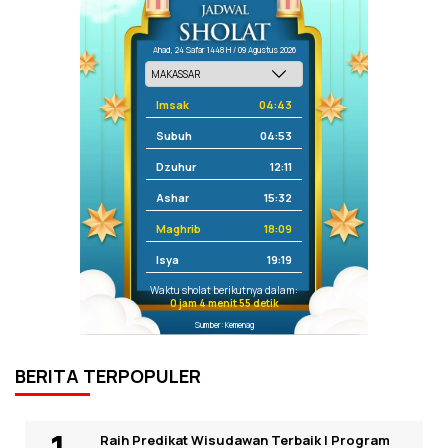
Ahad, 24 Safar 1448 H / 09 Agustus 2026
Imsak
04:43
Subuh
04:53
Dzuhur
12:11
Ashar
15:32
Maghrib
18:09
Isya
19:19
Waktu sholat berikutnya dalam:
0 jam 4 menit 55 detik
Sumber: Kemenag
BERITA TERPOPULER
Raih Predikat Wisudawan Terbaik I Program