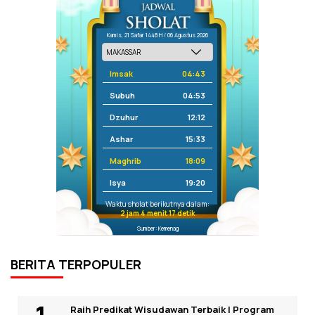
Kamis, 21 Safar 1448 H / 06 Agustus 2026
Imsak
04:43
Subuh
04:53
Dzuhur
12:12
Ashar
15:33
Maghrib
18:09
Isya
19:20
Waktu sholat berikutnya dalam:
2 jam 4 menit 17 detik
Sumber: Kemenag
BERITA TERPOPULER
Raih Predikat Wisudawan Terbaik I Program