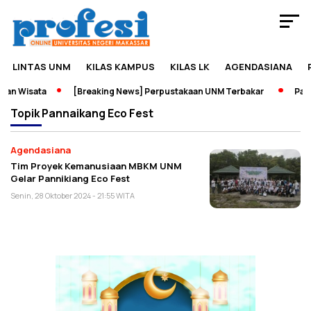
LINTAS UNM
KILAS KAMPUS
KILAS LK
AGENDASIANA
an Wisata
[Breaking News] Perpustakaan UNM Terbakar
Pame
Topik
Pannaikang Eco Fest
Agendasiana
Tim Proyek Kemanusiaan MBKM UNM
Gelar Pannikiang Eco Fest
Senin, 28 Oktober 2024 - 21:55 WITA