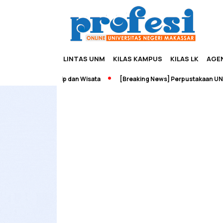
LINTAS UNM
KILAS KAMPUS
KILAS LK
AGE
h Edupreneurship dan Wisata
[Breaking News] Perpustakaan UNM T