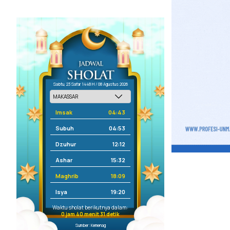
Sabtu, 23 Safar 1448 H / 08 Agustus 2026
Imsak
04:43
Subuh
04:53
Dzuhur
12:12
Ashar
15:32
Maghrib
18:09
Isya
19:20
Waktu sholat berikutnya dalam:
0 jam 40 menit 30 detik
Sumber: Kemenag