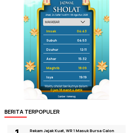
Ahad, 24 Safar 1448 H / 09 Agustus 2026
Imsak
04:43
Subuh
04:53
Dzuhur
12:11
Ashar
15:32
Maghrib
18:09
Isya
19:19
Waktu sholat berikutnya dalam:
0 jam 18 menit 4 detik
Sumber: Kemenag
BERITA TERPOPULER
Rekam Jejak Kuat, WR 1 Masuk Bursa Calon