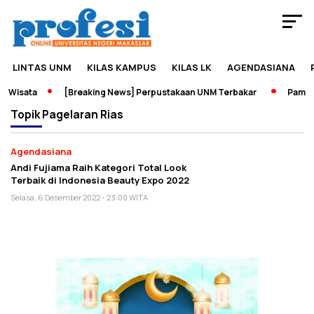
LINTAS UNM
KILAS KAMPUS
KILAS LK
AGENDASIANA
 Wisata
[Breaking News] Perpustakaan UNM Terbakar
Pameran
Topik
Pagelaran Rias
Agendasiana
Andi Fujiama Raih Kategori Total Look
Terbaik di Indonesia Beauty Expo 2022
Selasa, 6 Desember 2022 - 23:00 WITA