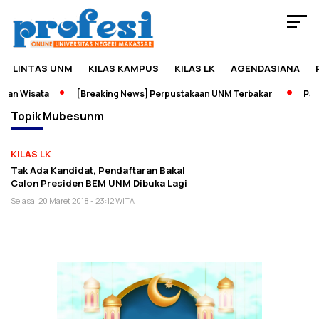
LINTAS UNM
KILAS KAMPUS
KILAS LK
AGENDASIANA
dan Wisata
[Breaking News] Perpustakaan UNM Terbakar
Pame
Topik
Mubesunm
KILAS LK
Tak Ada Kandidat, Pendaftaran Bakal
Calon Presiden BEM UNM Dibuka Lagi
Selasa, 20 Maret 2018 - 23:12 WITA