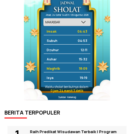
Ahad, 24 Safar 1448 H / 09 Agustus 2026
Imsak
04:43
Subuh
04:53
Dzuhur
12:11
Ashar
15:32
Maghrib
18:09
Isya
19:19
Waktu sholat berikutnya dalam:
0 jam 24 menit 3 detik
Sumber: Kemenag
BERITA TERPOPULER
Raih Predikat Wisudawan Terbaik I Program