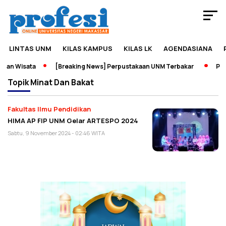
LINTAS UNM
KILAS KAMPUS
KILAS LK
AGENDASIANA
dan Wisata
[Breaking News] Perpustakaan UNM Terbakar
Pame
Topik
Minat Dan Bakat
Fakultas Ilmu Pendidikan
HIMA AP FIP UNM Gelar ARTESPO 2024
Sabtu, 9 November 2024 - 02:46 WITA