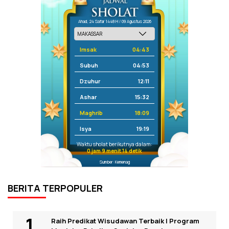
Ahad, 24 Safar 1448 H / 09 Agustus 2026
Imsak
04:43
Subuh
04:53
Dzuhur
12:11
Ashar
15:32
Maghrib
18:09
Isya
19:19
Waktu sholat berikutnya dalam:
0 jam 9 menit 14 detik
Sumber: Kemenag
BERITA TERPOPULER
Raih Predikat Wisudawan Terbaik I Program