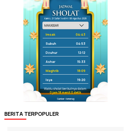
Kamis, 21 Safar 1448 H / 06 Agustus 2026
Imsak
04:43
Subuh
04:53
Dzuhur
12:12
Ashar
15:33
Maghrib
18:09
Isya
19:20
Waktu sholat berikutnya dalam:
0 jam 18 menit 0 detik
Sumber: Kemenag
BERITA TERPOPULER