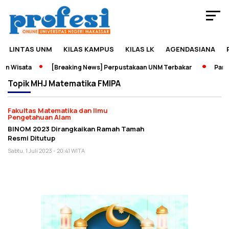
LINTAS UNM
KILAS KAMPUS
KILAS LK
AGENDASIANA
an Wisata
[Breaking News] Perpustakaan UNM Terbakar
Pamer
Topik
MHJ Matematika FMIPA
Fakultas Matematika dan Ilmu
Pengetahuan Alam
BINOM 2023 Dirangkaikan Ramah Tamah
Resmi Ditutup
Sabtu, 1 Juli 2023 - 20:41 WITA