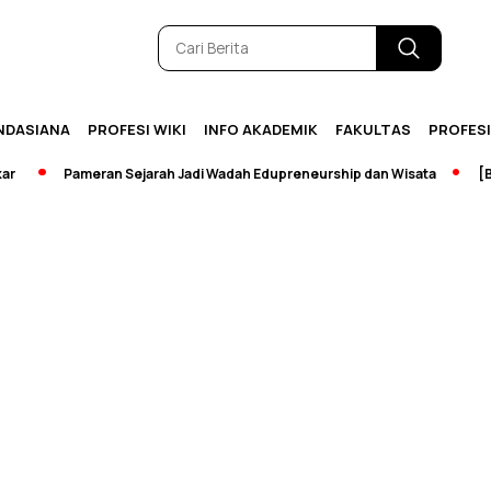
NDASIANA
PROFESI WIKI
INFO AKADEMIK
FAKULTAS
PROFES
Pameran Sejarah Jadi Wadah Edupreneurship dan Wisata
[Brea