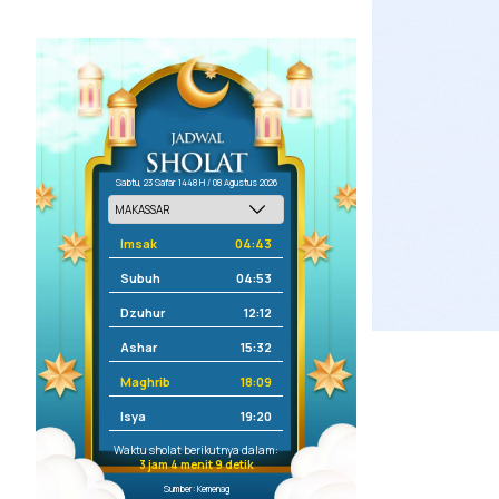
Sabtu, 23 Safar 1448 H / 08 Agustus 2026
Imsak
04:43
Subuh
04:53
Dzuhur
12:12
Ashar
15:32
Maghrib
18:09
Isya
19:20
Waktu sholat berikutnya dalam:
3 jam 4 menit 9 detik
Sumber: Kemenag