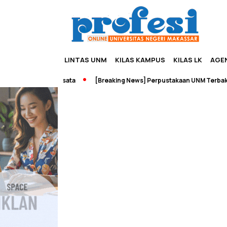
LINTAS UNM
KILAS KAMPUS
KILAS LK
AGE
eneurship dan Wisata
[Breaking News] Perpustakaan UNM Terbakar