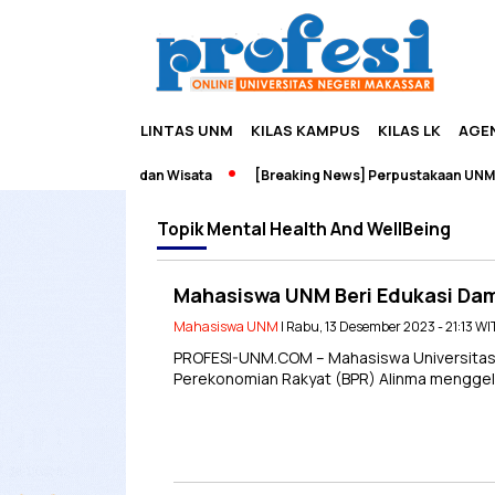
LINTAS UNM
KILAS KAMPUS
KILAS LK
AGE
h Edupreneurship dan Wisata
[Breaking News] Perpustakaan UNM Te
Topik
Mental Health And WellBeing
Mahasiswa UNM Beri Edukasi Dam
Mahasiswa UNM
| Rabu, 13 Desember 2023 - 21:13 WI
PROFESI-UNM.COM – Mahasiswa Universitas
Perekonomian Rakyat (BPR) Alinma menggela