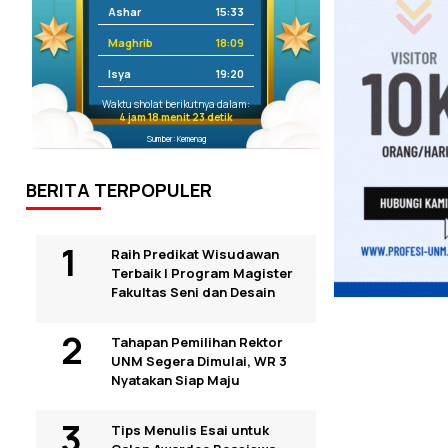
Ashar
15:33
Maghrib
18:09
Isya
19:20
Waktu sholat berikutnya dalam:
4 jam 18 menit 23 detik
Sumber: Kemenag
BERITA TERPOPULER
Raih Predikat Wisudawan
Terbaik I Program Magister
Fakultas Seni dan Desain
Tahapan Pemilihan Rektor
UNM Segera Dimulai, WR 3
Nyatakan Siap Maju
Tips Menulis Esai untuk