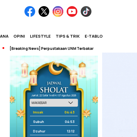
IANA
OPINI
LIFESTYLE
TIPS & TRIK
E-TABLOID
[Breaking News] Perpustakaan UNM Terbakar
Jum'at, 22 Safar 1448 H / 07 Agustus 2026
Imsak
04:43
Subuh
04:53
Dzuhur
12:12