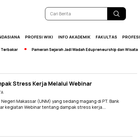
NDASIANA
PROFESI WIKI
INFO AKADEMIK
FAKULTAS
PROFES
rbakar
Pameran Sejarah Jadi Wadah Edupreneurship dan Wisata
pak Stress Kerja Melalui Webinar
TA
 Negeri Makassar (UNM) yang sedang magang di PT. Bank
r kegiatan Webinar tentang dampak stress kerja….