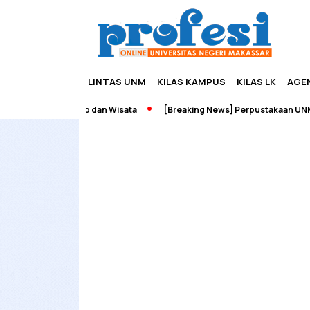
LINTAS UNM
KILAS KAMPUS
KILAS LK
AGE
h Edupreneurship dan Wisata
[Breaking News] Perpustakaan UNM T