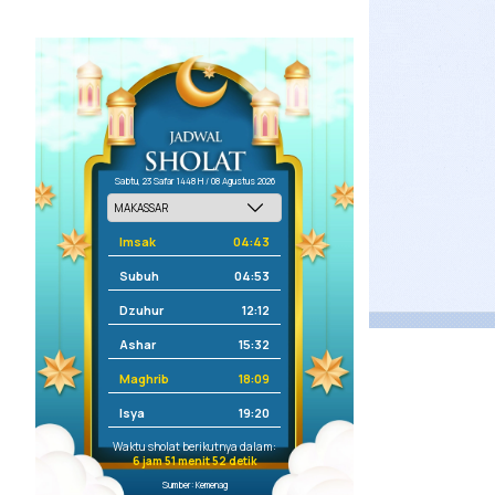
Sabtu, 23 Safar 1448 H / 08 Agustus 2026
Imsak
04:43
Subuh
04:53
Dzuhur
12:12
Ashar
15:32
Maghrib
18:09
Isya
19:20
Waktu sholat berikutnya dalam:
6 jam 51 menit 52 detik
Sumber: Kemenag