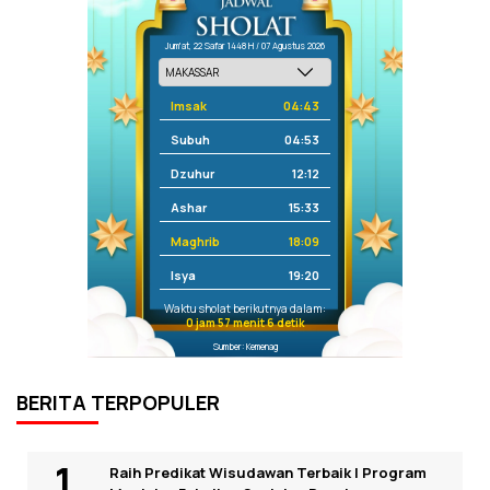
Jum'at, 22 Safar 1448 H / 07 Agustus 2026
Imsak
04:43
Subuh
04:53
Dzuhur
12:12
Ashar
15:33
Maghrib
18:09
Isya
19:20
Waktu sholat berikutnya dalam:
0 jam 57 menit 6 detik
Sumber: Kemenag
BERITA TERPOPULER
Raih Predikat Wisudawan Terbaik I Program