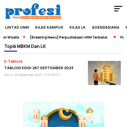
LINTAS UNM
KILAS KAMPUS
KILAS LK
AGENDASIANA
an Wisata
[Breaking News] Perpustakaan UNM Terbakar
Pamer
Topik
MBKM Dan LK
E-Tabloid
TABLOID EDISI 267 SEPTEMBER 2023
Senin, 25 September 2023 - 21:01 WITA