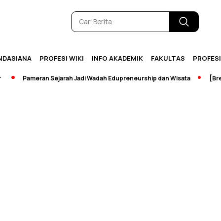
NDASIANA
PROFESI WIKI
INFO AKADEMIK
FAKULTAS
PROFES
Pameran Sejarah Jadi Wadah Edupreneurship dan Wisata
[Breaki