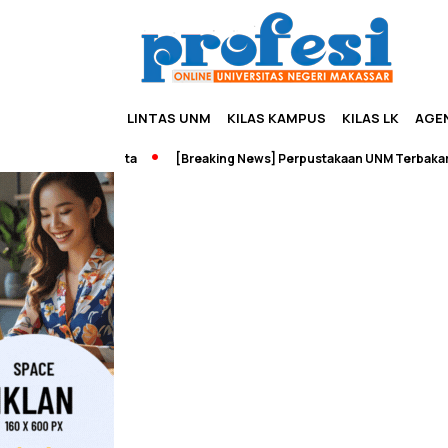
LINTAS UNM
KILAS KAMPUS
KILAS LK
AGE
eurship dan Wisata
[Breaking News] Perpustakaan UNM Terbakar