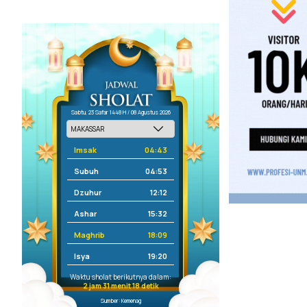
Sabtu, 23 Safar 1448 H / 08 Agustus 2026
Imsak
04:43
Subuh
04:53
Dzuhur
12:12
Ashar
15:32
Maghrib
18:09
Isya
19:20
Waktu sholat berikutnya dalam:
2 jam 31 menit 17 detik
Sumber: Kemenag