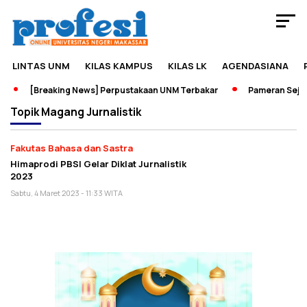
LINTAS UNM
KILAS KAMPUS
KILAS LK
AGENDASIANA
[Breaking News] Perpustakaan UNM Terbakar
Pameran Sejara
Topik
Magang Jurnalistik
Fakutas Bahasa dan Sastra
Himaprodi PBSI Gelar Diklat Jurnalistik
2023
Sabtu, 4 Maret 2023 - 11:33 WITA