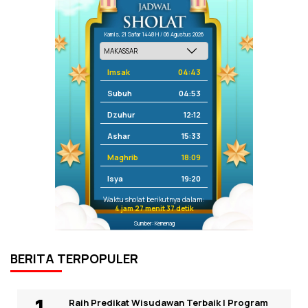
Kamis, 21 Safar 1448 H / 06 Agustus 2026
Imsak
04:43
Subuh
04:53
Dzuhur
12:12
Ashar
15:33
Maghrib
18:09
Isya
19:20
Waktu sholat berikutnya dalam:
4 jam 27 menit 37 detik
Sumber: Kemenag
BERITA TERPOPULER
Raih Predikat Wisudawan Terbaik I Program