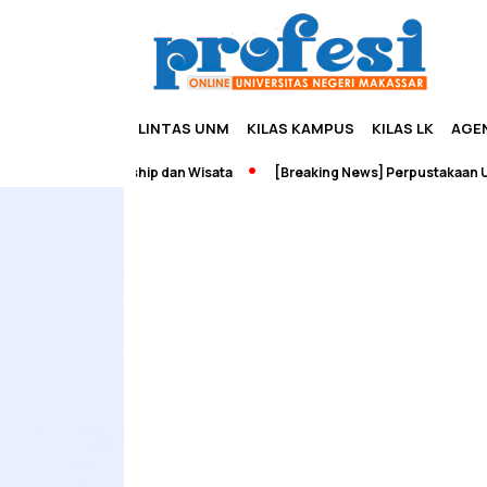
LINTAS UNM
KILAS KAMPUS
KILAS LK
AGE
adah Edupreneurship dan Wisata
[Breaking News] Perpustakaan UNM