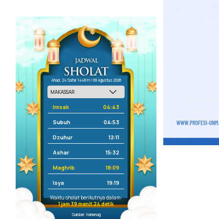
Ahad, 24 Safar 1448 H / 09 Agustus 2026
Imsak
04:43
Subuh
04:53
Dzuhur
12:11
Ashar
15:32
Maghrib
18:09
Isya
19:19
Waktu sholat berikutnya dalam:
1 jam 39 menit 24 detik
Sumber: Kemenag