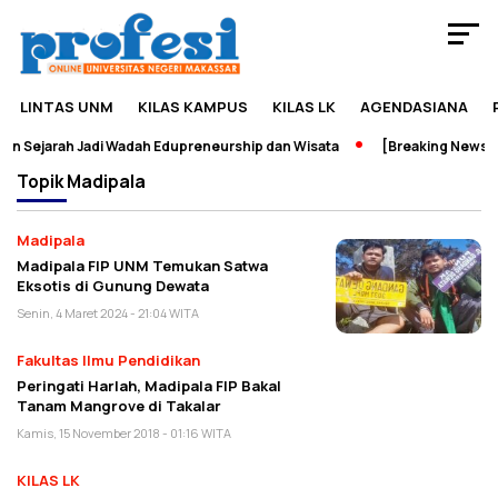
LINTAS UNM
KILAS KAMPUS
KILAS LK
AGENDASIANA
n Sejarah Jadi Wadah Edupreneurship dan Wisata
[Breaking News] P
Topik
Madipala
Madipala
Madipala FIP UNM Temukan Satwa
Eksotis di Gunung Dewata
Senin, 4 Maret 2024 - 21:04 WITA
Fakultas Ilmu Pendidikan
Peringati Harlah, Madipala FIP Bakal
Tanam Mangrove di Takalar
Kamis, 15 November 2018 - 01:16 WITA
KILAS LK