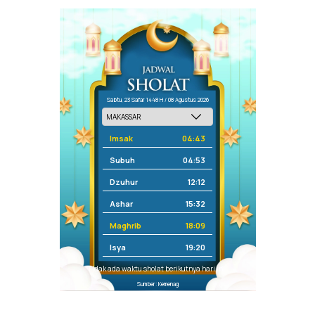
Sabtu, 23 Safar 1448 H / 08 Agustus 2026
Imsak
04:43
Subuh
04:53
Dzuhur
12:12
Ashar
15:32
Maghrib
18:09
Isya
19:20
Tidak ada waktu sholat berikutnya hari ini.
Sumber: Kemenag