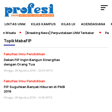
LINTAS UNM
KILAS KAMPUS
KILAS LK
AGENDASIANA
an Wisata
[Breaking News] Perpustakaan UNM Terbakar
Pamer
Topik
MabaFIP
Fakultas Ilmu Pendidikan
Dekan FIP Ingin Bangun Sinergitas
dengan Orang Tua
Minggu, 28 Agustus 2016 - 22:00 WITA
Fakultas Ilmu Pendidikan
FIP Suguhkan Banyak Hiburan di PMB
2016
Minggu, 28 Agustus 2016 - 14:56 WITA