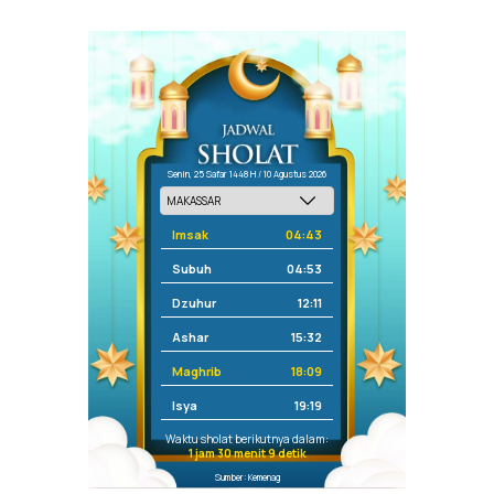
Senin, 25 Safar 1448 H / 10 Agustus 2026
Imsak
04:43
Subuh
04:53
Dzuhur
12:11
Ashar
15:32
Maghrib
18:09
Isya
19:19
Waktu sholat berikutnya dalam:
1 jam 30 menit 9 detik
Sumber: Kemenag