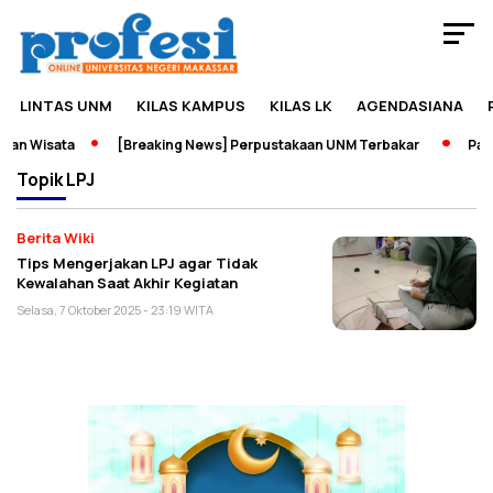
LINTAS UNM
KILAS KAMPUS
KILAS LK
AGENDASIANA
an Wisata
[Breaking News] Perpustakaan UNM Terbakar
Pame
Topik
LPJ
Berita Wiki
Tips Mengerjakan LPJ agar Tidak
Kewalahan Saat Akhir Kegiatan
Selasa, 7 Oktober 2025 - 23:19 WITA