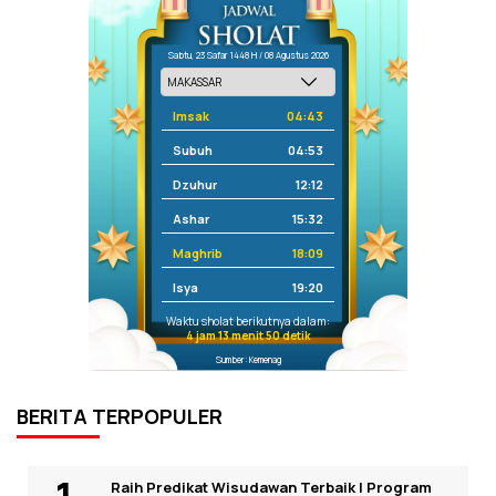
Sabtu, 23 Safar 1448 H / 08 Agustus 2026
Imsak
04:43
Subuh
04:53
Dzuhur
12:12
Ashar
15:32
Maghrib
18:09
Isya
19:20
Waktu sholat berikutnya dalam:
4 jam 13 menit 50 detik
Sumber: Kemenag
BERITA TERPOPULER
Raih Predikat Wisudawan Terbaik I Program