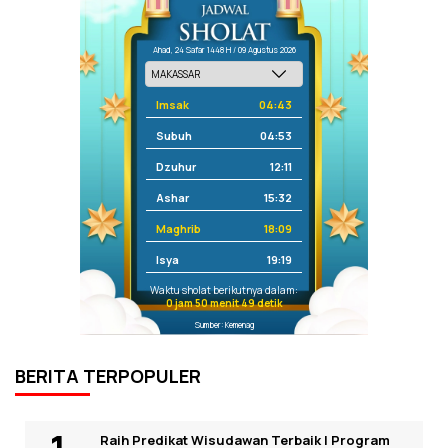
Ahad, 24 Safar 1448 H / 09 Agustus 2026
Imsak
04:43
Subuh
04:53
Dzuhur
12:11
Ashar
15:32
Maghrib
18:09
Isya
19:19
Waktu sholat berikutnya dalam:
0 jam 50 menit 49 detik
Sumber: Kemenag
BERITA TERPOPULER
Raih Predikat Wisudawan Terbaik I Program