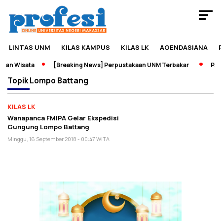
LINTAS UNM
KILAS KAMPUS
KILAS LK
AGENDASIANA
dan Wisata
[Breaking News] Perpustakaan UNM Terbakar
Pame
Topik
Lompo Battang
KILAS LK
Wanapanca FMIPA Gelar Ekspedisi
Gungung Lompo Battang
Minggu, 16 September 2018 - 00:47 WITA