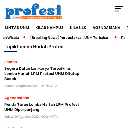
LINTAS UNM
KILAS KAMPUS
KILAS LK
AGENDASIANA
an Wisata
[Breaking News] Perpustakaan UNM Terbakar
Pame
Topik
Lomba Harlah Profesi
Lomba
Segera Daftarkan Karya Terbaikmu,
Lomba Harlah LPM Profesi UNM Ditutup
Besok
Senin, 22 Agustus 2022 - 23:55 WITA
Agendasiana
Pendaftaran Lomba Harlah LPM Profesi
UNM Diperpenjang
Sabtu, 20 Agustus 2022 - 00:24 WITA