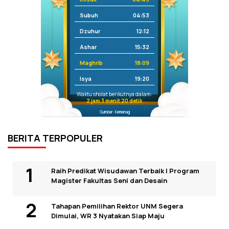
Subuh
04:53
Dzuhur
12:12
Ashar
15:32
Maghrib
18:09
Isya
19:20
Waktu sholat berikutnya dalam:
2 jam 3 menit 20 detik
Sumber: Kemenag
BERITA TERPOPULER
Raih Predikat Wisudawan Terbaik I Program
Magister Fakultas Seni dan Desain
Tahapan Pemilihan Rektor UNM Segera
Dimulai, WR 3 Nyatakan Siap Maju