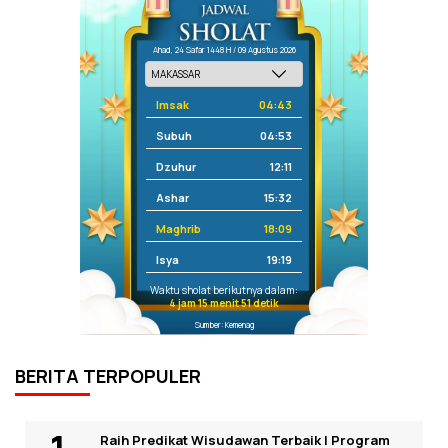
Ahad, 24 Safar 1448 H / 09 Agustus 2026
Imsak
04:43
Subuh
04:53
Dzuhur
12:11
Ashar
15:32
Maghrib
18:09
Isya
19:19
Waktu sholat berikutnya dalam:
4 jam 15 menit 51 detik
Sumber: Kemenag
BERITA TERPOPULER
Raih Predikat Wisudawan Terbaik I Program