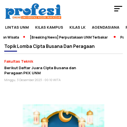
LINTAS UNM
KILAS KAMPUS
KILAS LK
AGENDASIANA
an Wisata
[Breaking News] Perpustakaan UNM Terbakar
Pamer
Topik
Lomba Cipta Busana Dan Peragaan
Fakultas Teknik
Berikut Daftar Juara Cipta Busana dan
Peragaan PKK UNM
Minggu, 3 Desember 2023 - 00:10 WITA