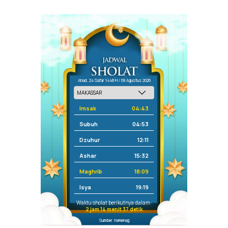
Ahad, 24 Safar 1448 H / 09 Agustus 2026
Imsak
04:43
Subuh
04:53
Dzuhur
12:11
Ashar
15:32
Maghrib
18:09
Isya
19:19
Waktu sholat berikutnya dalam:
2 jam 14 menit 37 detik
Sumber: Kemenag