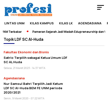
LINTAS UNM
KILAS KAMPUS
KILAS LK
AGENDASIANA
UNM Terbakar
Pameran Sejarah Jadi Wadah Edupreneurship dan Wis
Topik
LDF SC Al-Huda
Fakultas Ekonomi dan Bisnis
Satrio Terpilih sebagai Ketua Umum LDF
SC AL Huda
Selasa, 21 Maret 2023 - 14:37 WITA
Agendasiana
Nur Samsul Bahri Terpilih Jadi Ketum
LDF SC Al-Huda BEM FE UNM periode
2020/2021
Senin, 9 Maret 2020 - 07:22 WITA