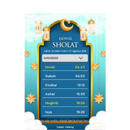
Jum'at, 22 Safar 1448 H / 07 Agustus 2026
Imsak
04:43
Subuh
04:53
Dzuhur
12:12
Ashar
15:33
Maghrib
18:09
Isya
19:20
Tidak ada waktu sholat berikutnya hari ini.
Sumber: Kemenag