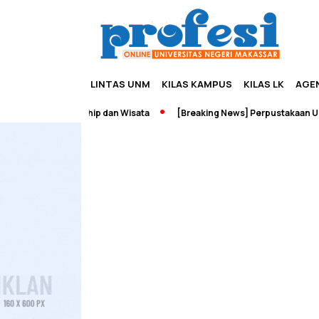
LINTAS UNM
KILAS KAMPUS
KILAS LK
AGE
adah Edupreneurship dan Wisata
[Breaking News] Perpustakaan UNM