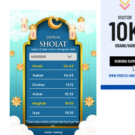
Sabtu, 23 Safar 1448 H / 08 Agustus 2026
Imsak
04:43
Subuh
04:53
Dzuhur
12:12
Ashar
15:32
Maghrib
18:09
Isya
19:20
Tidak ada waktu sholat berikutnya hari
ini.
Sumber: Kemenag