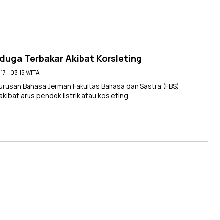
duga Terbakar Akibat Korsleting
17 - 03:15 WITA
rusan Bahasa Jerman Fakultas Bahasa dan Sastra (FBS)
ibat arus pendek listrik atau kosleting….