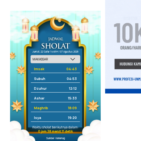
Jum'at, 22 Safar 1448 H / 07 Agustus 2026
Imsak
04:43
Subuh
04:53
Dzuhur
12:12
Ashar
15:33
Maghrib
18:09
Isya
19:20
Waktu sholat berikutnya dalam:
0 jam 38 menit 11 detik
Sumber: Kemenag