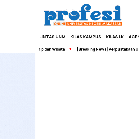
LINTAS UNM
KILAS KAMPUS
KILAS LK
AGE
dah Edupreneurship dan Wisata
[Breaking News] Perpustakaan UNM 