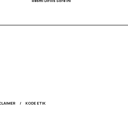
Resmi Dirilis Sore Ini
CLAIMER
KODE ETIK