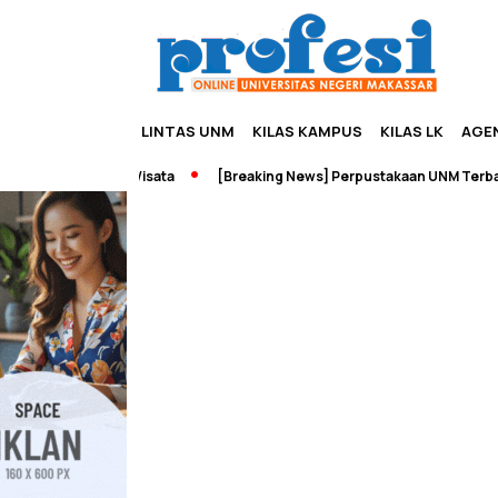
LINTAS UNM
KILAS KAMPUS
KILAS LK
AGE
reneurship dan Wisata
[Breaking News] Perpustakaan UNM Terbakar