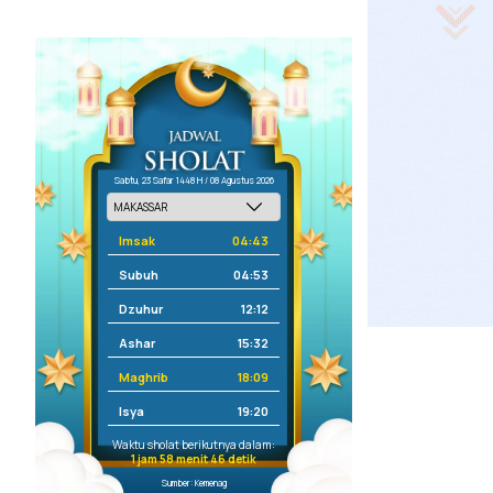
Sabtu, 23 Safar 1448 H / 08 Agustus 2026
Imsak
04:43
Subuh
04:53
Dzuhur
12:12
Ashar
15:32
Maghrib
18:09
Isya
19:20
Waktu sholat berikutnya dalam:
1 jam 58 menit 45 detik
Sumber: Kemenag