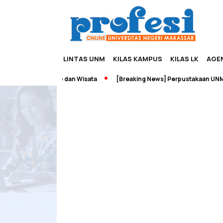
LINTAS UNM
KILAS KAMPUS
KILAS LK
AGE
h Edupreneurship dan Wisata
[Breaking News] Perpustakaan UNM Te