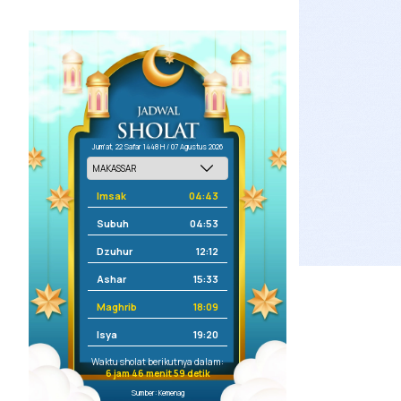
Jum'at, 22 Safar 1448 H / 07 Agustus 2026
Imsak
04:43
Subuh
04:53
Dzuhur
12:12
Ashar
15:33
Maghrib
18:09
Isya
19:20
Waktu sholat berikutnya dalam:
6 jam 46 menit 58 detik
Sumber: Kemenag