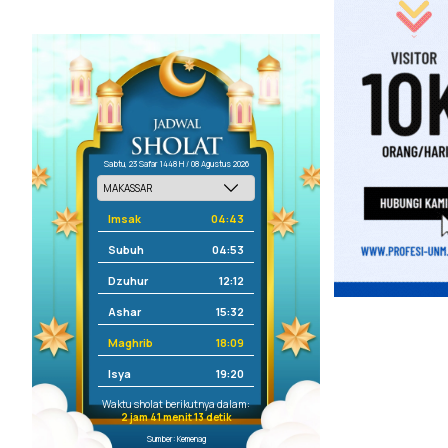
Sabtu, 23 Safar 1448 H / 08 Agustus 2026
Imsak
04:43
Subuh
04:53
Dzuhur
12:12
Ashar
15:32
Maghrib
18:09
Isya
19:20
Waktu sholat berikutnya dalam:
2 jam 41 menit 13 detik
Sumber: Kemenag