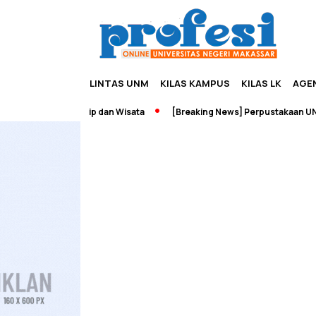
LINTAS UNM
KILAS KAMPUS
KILAS LK
AGE
ah Edupreneurship dan Wisata
[Breaking News] Perpustakaan UNM T