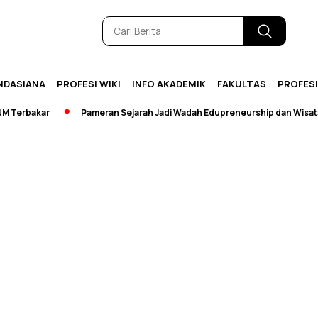
NDASIANA
PROFESI WIKI
INFO AKADEMIK
FAKULTAS
PROFES
erbakar
Pameran Sejarah Jadi Wadah Edupreneurship dan Wisata