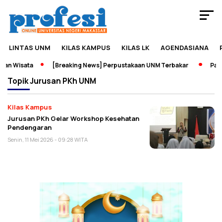
LINTAS UNM
KILAS KAMPUS
KILAS LK
AGENDASIANA
an Wisata
[Breaking News] Perpustakaan UNM Terbakar
Pamer
Topik
Jurusan PKh UNM
Kilas Kampus
Jurusan PKh Gelar Workshop Kesehatan
Pendengaran
Senin, 11 Mei 2026 - 09:28 WITA