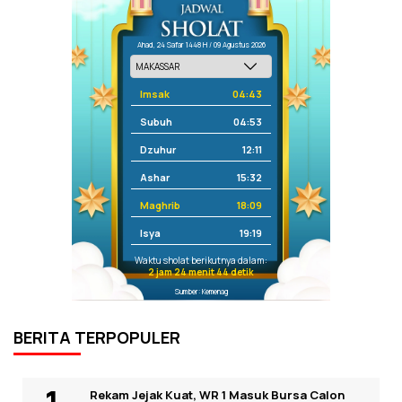
Ahad, 24 Safar 1448 H / 09 Agustus 2026
Imsak
04:43
Subuh
04:53
Dzuhur
12:11
Ashar
15:32
Maghrib
18:09
Isya
19:19
Waktu sholat berikutnya dalam:
2 jam 24 menit 44 detik
Sumber: Kemenag
BERITA TERPOPULER
Rekam Jejak Kuat, WR 1 Masuk Bursa Calon