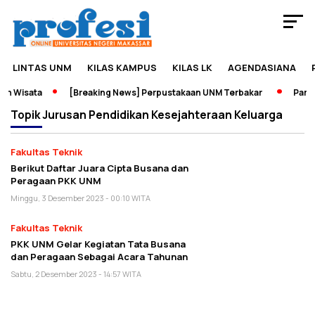
LINTAS UNM
KILAS KAMPUS
KILAS LK
AGENDASIANA
n Wisata
[Breaking News] Perpustakaan UNM Terbakar
Pamera
Topik
Jurusan Pendidikan Kesejahteraan Keluarga
Fakultas Teknik
Berikut Daftar Juara Cipta Busana dan
Peragaan PKK UNM
Minggu, 3 Desember 2023 - 00:10 WITA
Fakultas Teknik
PKK UNM Gelar Kegiatan Tata Busana
dan Peragaan Sebagai Acara Tahunan
Sabtu, 2 Desember 2023 - 14:57 WITA