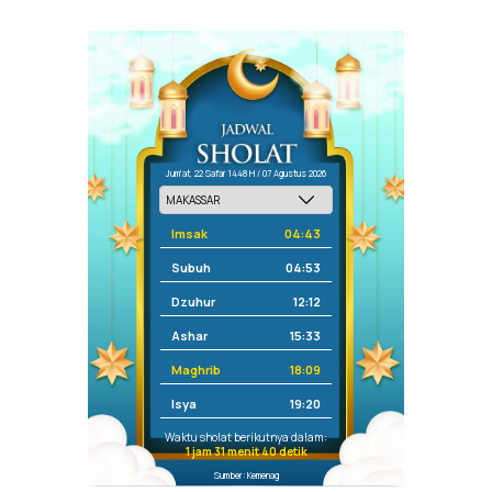
Jum'at, 22 Safar 1448 H / 07 Agustus 2026
Imsak
04:43
Subuh
04:53
Dzuhur
12:12
Ashar
15:33
Maghrib
18:09
Isya
19:20
Waktu sholat berikutnya dalam:
1 jam 31 menit 40 detik
Sumber: Kemenag