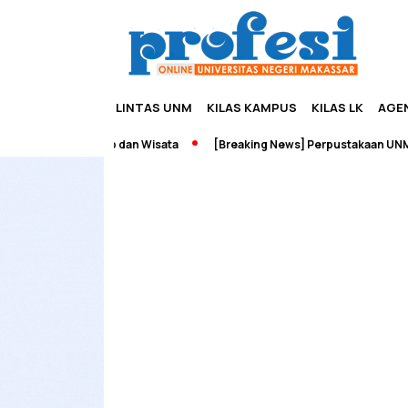
LINTAS UNM
KILAS KAMPUS
KILAS LK
AGE
h Edupreneurship dan Wisata
[Breaking News] Perpustakaan UNM Te