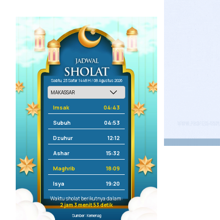
Sabtu, 23 Safar 1448 H / 08 Agustus 2026
Imsak
04:43
Subuh
04:53
Dzuhur
12:12
Ashar
15:32
Maghrib
18:09
Isya
19:20
Waktu sholat berikutnya dalam:
2 jam 3 menit 53 detik
Sumber: Kemenag