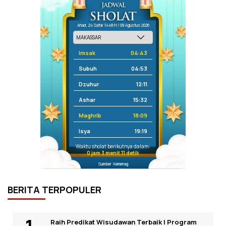
Ahad, 24 Safar 1448 H / 09 Agustus 2026
Imsak
04:43
Subuh
04:53
Dzuhur
12:11
Ashar
15:32
Maghrib
18:09
Isya
19:19
Waktu sholat berikutnya dalam:
0 jam 3 menit 11 detik
Sumber: Kemenag
BERITA TERPOPULER
Raih Predikat Wisudawan Terbaik I Program