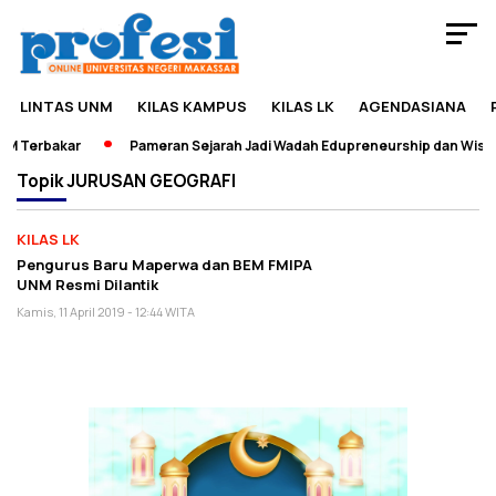
LINTAS UNM
KILAS KAMPUS
KILAS LK
AGENDASIANA
M Terbakar
Pameran Sejarah Jadi Wadah Edupreneurship dan Wisata
Topik
JURUSAN GEOGRAFI
KILAS LK
Pengurus Baru Maperwa dan BEM FMIPA
UNM Resmi Dilantik
Kamis, 11 April 2019 - 12:44 WITA