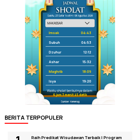
Sabtu, 23 Safar 1448 H / 08 Agustus 2026
Imsak
04:43
Subuh
04:53
Dzuhur
12:12
Ashar
15:32
Maghrib
18:09
Isya
19:20
Waktu sholat berikutnya dalam:
6 jam 3 menit 45 detik
Sumber: Kemenag
BERITA TERPOPULER
Raih Predikat Wisudawan Terbaik I Program