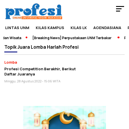
LINTAS UNM
KILAS KAMPUS
KILAS LK
AGENDASIANA
dan Wisata
[Breaking News] Perpustakaan UNM Terbakar
Pame
Topik
Juara Lomba Harlah Profesi
Lomba
Profesi Competition Berakhir, Berikut
Daftar Juaranya
Minggu, 28 Agustus 2022 - 15:06 WITA