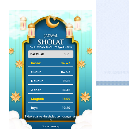
Sabtu, 23 Safar 1448 H / 08 Agustus 2026
Imsak
04:43
Subuh
04:53
Dzuhur
12:12
Ashar
15:32
Maghrib
18:09
Isya
19:20
Tidak ada waktu sholat berikutnya hari
ini.
Sumber: Kemenag