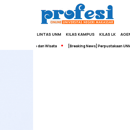
LINTAS UNM
KILAS KAMPUS
KILAS LK
AGE
h Edupreneurship dan Wisata
[Breaking News] Perpustakaan UNM Te