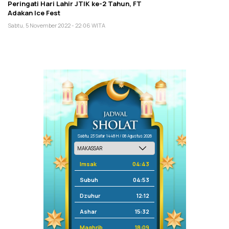
Peringati Hari Lahir JTIK ke-2 Tahun, FT
Adakan Ice Fest
Sabtu, 5 November 2022 - 22:06 WITA
Sabtu, 23 Safar 1448 H / 08 Agustus 2026
Imsak
04:43
Subuh
04:53
Dzuhur
12:12
Ashar
15:32
Maghrib
18:09