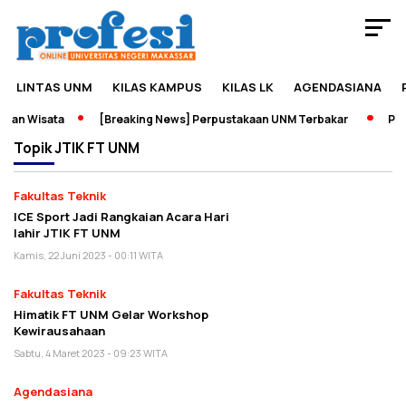
LINTAS UNM
KILAS KAMPUS
KILAS LK
AGENDASIANA
dan Wisata
[Breaking News] Perpustakaan UNM Terbakar
Pame
Topik
JTIK FT UNM
Fakultas Teknik
ICE Sport Jadi Rangkaian Acara Hari
lahir JTIK FT UNM
Kamis, 22 Juni 2023 - 00:11 WITA
Fakultas Teknik
Himatik FT UNM Gelar Workshop
Kewirausahaan
Sabtu, 4 Maret 2023 - 09:23 WITA
Agendasiana