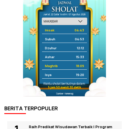
Jum'at, 22 Safar 1448 H / 07 Agustus 2026
Imsak
04:43
Subuh
04:53
Dzuhur
12:12
Ashar
15:33
Maghrib
18:09
Isya
19:20
Waktu sholat berikutnya dalam:
5 jam 50 menit 30 detik
Sumber: Kemenag
BERITA TERPOPULER
Raih Predikat Wisudawan Terbaik I Program