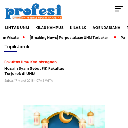
LINTAS UNM
KILAS KAMPUS
KILAS LK
AGENDASIANA
an Wisata
[Breaking News] Perpustakaan UNM Terbakar
Pamer
Topik
Jorok
Fakultas Ilmu Keolahragaan
Husain Syam Sebut FIK Fakultas
Terjorok di UNM
Sabtu, 17 Maret 2018 - 07:43 WITA