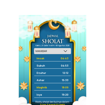
Kamis, 21 Safar 1448 H / 06 Agustus 2026
Imsak
04:43
Subuh
04:53
Dzuhur
12:12
Ashar
15:33
Maghrib
18:09
Isya
19:20
Waktu sholat berikutnya dalam:
2 jam 2 menit 12 detik