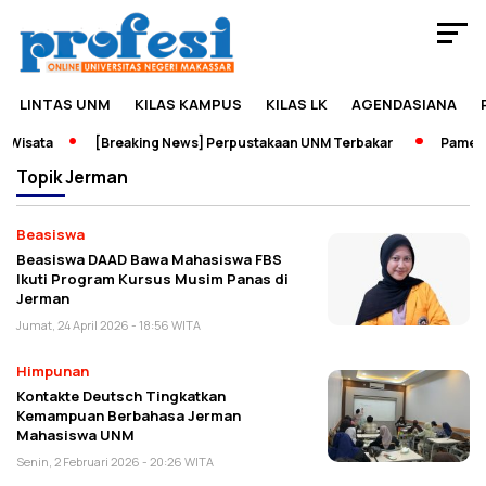
LINTAS UNM
KILAS KAMPUS
KILAS LK
AGENDASIANA
 Wisata
[Breaking News] Perpustakaan UNM Terbakar
Pameran
Topik
Jerman
Beasiswa
Beasiswa DAAD Bawa Mahasiswa FBS
Ikuti Program Kursus Musim Panas di
Jerman
Jumat, 24 April 2026 - 18:56 WITA
Himpunan
Kontakte Deutsch Tingkatkan
Kemampuan Berbahasa Jerman
Mahasiswa UNM
Senin, 2 Februari 2026 - 20:26 WITA