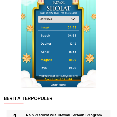
Kamis, 21 Safar 1448 H / 06 Agustus 2026
Imsak
04:43
Subuh
04:53
Dzuhur
12:12
Ashar
15:33
Maghrib
18:09
Isya
19:20
Waktu sholat berikutnya dalam:
7 jam 5 menit 54 detik
Sumber: Kemenag
BERITA TERPOPULER
Raih Predikat Wisudawan Terbaik I Program