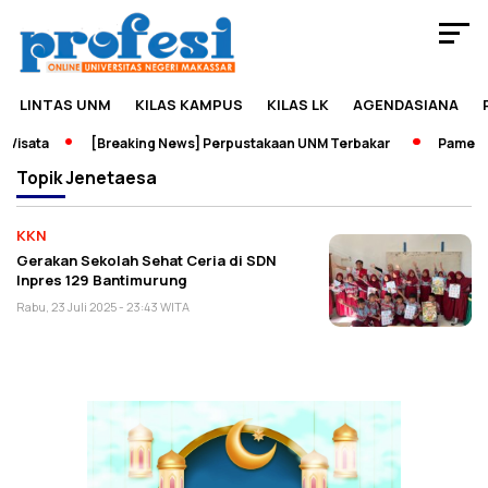
LINTAS UNM
KILAS KAMPUS
KILAS LK
AGENDASIANA
Wisata
[Breaking News] Perpustakaan UNM Terbakar
Pameran 
Topik
Jenetaesa
KKN
Gerakan Sekolah Sehat Ceria di SDN
Inpres 129 Bantimurung
Rabu, 23 Juli 2025 - 23:43 WITA