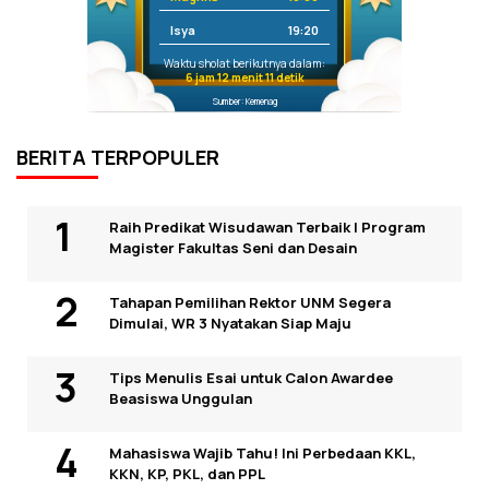
Isya
19:20
Waktu sholat berikutnya dalam:
6 jam 12 menit 11 detik
Sumber: Kemenag
BERITA TERPOPULER
Raih Predikat Wisudawan Terbaik I Program
Magister Fakultas Seni dan Desain
Tahapan Pemilihan Rektor UNM Segera
Dimulai, WR 3 Nyatakan Siap Maju
Tips Menulis Esai untuk Calon Awardee
Beasiswa Unggulan
Mahasiswa Wajib Tahu! Ini Perbedaan KKL,
KKN, KP, PKL, dan PPL