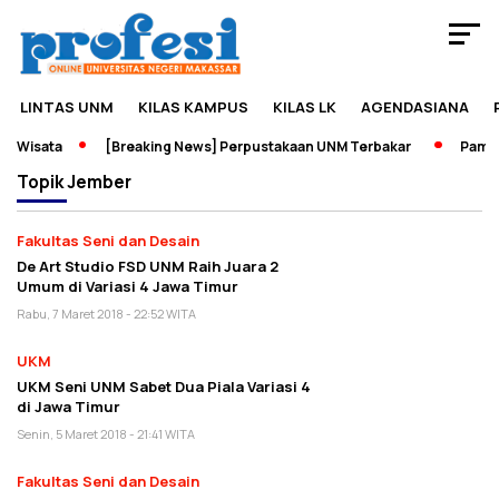
LINTAS UNM
KILAS KAMPUS
KILAS LK
AGENDASIANA
n Wisata
[Breaking News] Perpustakaan UNM Terbakar
Pamera
Topik
Jember
Fakultas Seni dan Desain
De Art Studio FSD UNM Raih Juara 2
Umum di Variasi 4 Jawa Timur
Rabu, 7 Maret 2018 - 22:52 WITA
UKM
UKM Seni UNM Sabet Dua Piala Variasi 4
di Jawa Timur
Senin, 5 Maret 2018 - 21:41 WITA
Fakultas Seni dan Desain