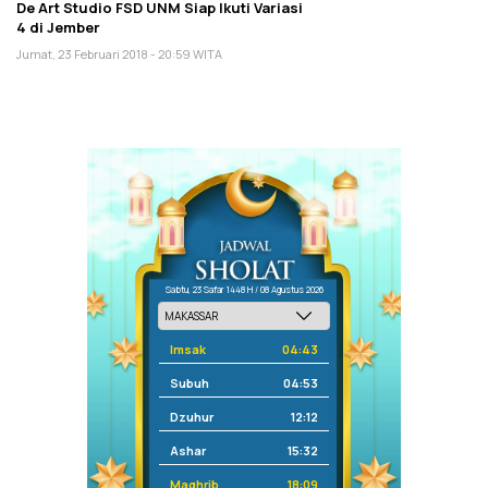
De Art Studio FSD UNM Siap Ikuti Variasi
4 di Jember
Jumat, 23 Februari 2018 - 20:59 WITA
Sabtu, 23 Safar 1448 H / 08 Agustus 2026
Imsak
04:43
Subuh
04:53
Dzuhur
12:12
Ashar
15:32
Maghrib
18:09