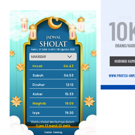
Kamis, 21 Safar 1448 H / 06 Agustus 2026
Imsak
04:43
Subuh
04:53
Dzuhur
12:12
Ashar
15:33
Maghrib
18:09
Isya
19:20
Waktu sholat berikutnya dalam:
0 jam 33 menit 24 detik
Sumber: Kemenag