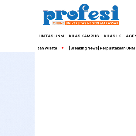
LINTAS UNM
KILAS KAMPUS
KILAS LK
AGE
 Edupreneurship dan Wisata
[Breaking News] Perpustakaan UNM Ter